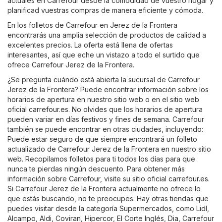
actuales en Carrefour desde la comodidad de vuestro hogar y
planificad vuestras compras de manera eficiente y cómoda.
En los folletos de Carrefour en Jerez de la Frontera
encontrarás una amplia selección de productos de calidad a
excelentes precios. La oferta está llena de ofertas
interesantes, así que eche un vistazo a todo el surtido que
ofrece Carrefour Jerez de la Frontera.
¿Se pregunta cuándo está abierta la sucursal de Carrefour
Jerez de la Frontera? Puede encontrar información sobre los
horarios de apertura en nuestro sitio web o en el sitio web
oficial
carrefour.es
. No olvides que los horarios de apertura
pueden variar en días festivos y fines de semana. Carrefour
también se puede encontrar en otras ciudades, incluyendo:
Puede estar seguro de que siempre encontrará un folleto
actualizado de Carrefour Jerez de la Frontera en nuestro sitio
web. Recopilamos folletos para ti todos los días para que
nunca te pierdas ningún descuento. Para obtener más
información sobre Carrefour, visite su sitio oficial
carrefour.es
.
Si Carrefour Jerez de la Frontera actualmente no ofrece lo
que estás buscando, no te preocupes. Hay otras tiendas que
puedes visitar desde la categoría
Supermercados
, como
Lidl
,
Alcampo
,
Aldi
,
Coviran
,
Hipercor
,
El Corte Inglés
,
Dia
,
Carrefour