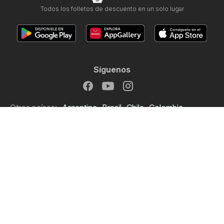
Todos los folletos de descuento en un solo lugar
Síguenos
Otros países:
Argentina
Brasil
Chile
Colombia
México
Perú
Portugal
United States
Copyright © 2026
Ofertero.es
.
Establecer política de privacidad
Términos y condiciones de uso del sitio web
El tratamiento de los datos personales