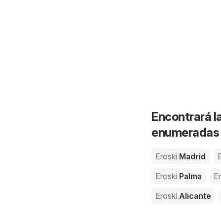
Encontrará la
enumeradas a
Eroski
Madrid
Eroski
Palma
Er
Eroski
Alicante