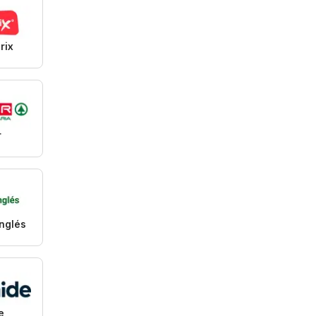
rix
r
Inglés
e