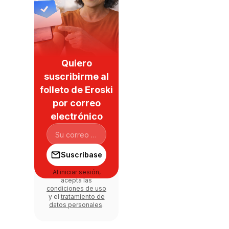
Quiero
suscribirme al
folleto de Eroski
por correo
electrónico
Suscríbase
Al iniciar sesión,
acepta las
condiciones de uso
y el
tratamiento de
datos personales
.