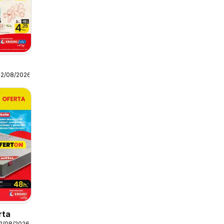
y
12/08/2026
rta
12/08/2026