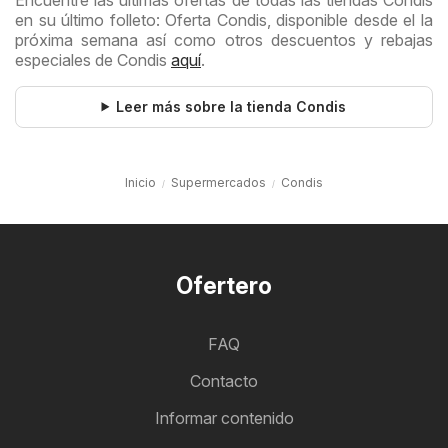
en su último folleto: Oferta Condis, disponible desde el la
próxima semana así como otros descuentos y rebajas
especiales de Condis
aquí
.
Leer más sobre la tienda Condis
Inicio
Supermercados
Condis
Ofertero
FAQ
Contacto
Informar contenido