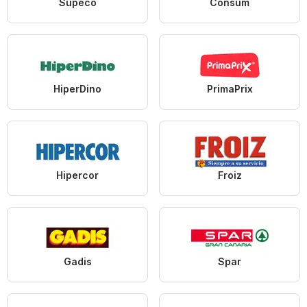
Supeco
Consum
HiperDino
PrimaPrix
Hipercor
Froiz
Gadis
Spar