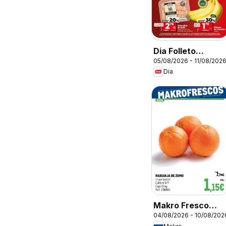
Dia Folleto
05/08/2026 - 11/08/202
Market
Dia
Makro Fresco
04/08/2026 - 10/08/202
Península