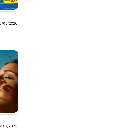
16/08/2026
31/12/2026
a