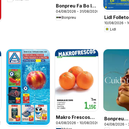
Bonpreu Fa Bo I
04/08/2026 - 31/08/2026
Se'ns Nota
Lidl Folleto
Bonpreu
10/08/2026 - 
Lidl
6
Makro Frescos
Bonpreu
6
04/08/2026 - 10/08/2026
Barajas - Elche
04/08/2026 - 
Perfumeri