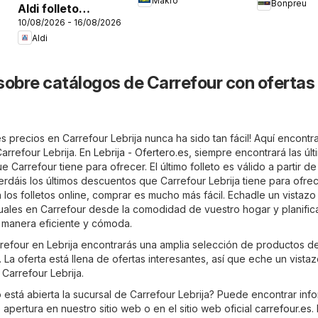
Makro
Bonpreu
Aldi folleto
10/08/2026 - 16/08/2026
Península
Aldi
sobre catálogos de Carrefour con ofertas
 precios en Carrefour Lebrija nunca ha sido tan fácil! Aquí encontr
Carrefour Lebrija. En
Lebrija - Ofertero.es
, siempre encontrará las últ
 Carrefour tiene para ofrecer. El último folleto es válido a partir de
rdáis los últimos descuentos que Carrefour Lebrija tiene para ofre
 los folletos online, comprar es mucho más fácil. Echadle un vistazo 
uales en Carrefour desde la comodidad de vuestro hogar y planific
 manera eficiente y cómoda.
rrefour en Lebrija encontrarás una amplia selección de productos d
 La oferta está llena de ofertas interesantes, así que eche un vista
 Carrefour Lebrija.
está abierta la sucursal de Carrefour Lebrija? Puede encontrar inf
 apertura en nuestro sitio web o en el sitio web oficial
carrefour.es
.