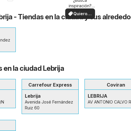
su zona
¿Busca
inspiración?
¡Vea las ofertas
Quiero
rija - Tiendas en la ciudad y sus alreded
en su zona!
ver
ández
 en la ciudad Lebrija
Carrefour Express
Coviran
Lebrija
LEBRIJA
S/N
Avenida José Fernández
AV ANTONIO CALVO R
Ruiz 60