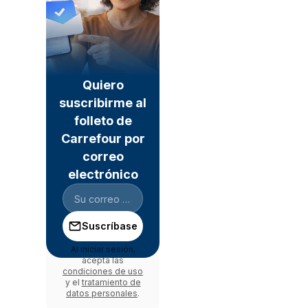
Quiero
suscribirme al
folleto de
Carrefour por
correo
electrónico
Suscríbase
Al iniciar sesión,
acepta las
condiciones de uso
y el
tratamiento de
datos personales
.