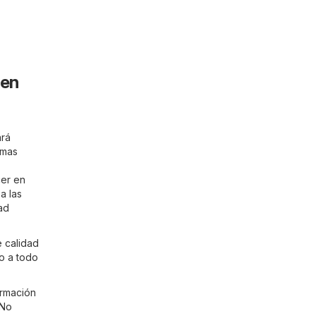
 en
ará
imas
cer en
a las
ad
e calidad
zo a todo
ormación
 No