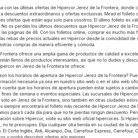
a con las últimas ofertas de Hipercor Jerez de la Frontera, donde 
a a descuentos extraordinarios y ofertas exclusivas. Mirad el folleto
es ofertas que están aquí solo para vosotros. El último folleto es vál
. No os perdáis los últimos descuentos que Hipercor Jerez de la Fr
 las páginas de 48. Con los folletos online, comprar es mucho más fá
 las rebas de precios actuales en Hipercor desde la comodidad de 
uestras compras de manera eficiente y cómoda.
 Frontera ofrece una amplia gama de productos de calidad a excel
 están llenos de productos interesantes, así que no lo dudes y desc
ipercor en Jerez de la Frontera te ofrece.
son los horarios de apertura de Hipercor Jerez de la Frontera? Pu
ormación necesaria ya sea en nuestro sitio web o en el sitio web ofic
n cuenta que los horarios de apertura pueden estar sujetos a cambi
s, fines de semana o eventos especiales. Las sucursales de Hipercor
sólo en Jerez de la Frontera, sino también en otras ciudades eslov
os siempre encontrará el folleto más reciente de Hipercor Jerez de 
amos para ti cada día para que no te pierdas ningún descuento. Pero
ión sobre Hipercor, visite su sitio web oficial
hipercor.es
. Si Hipe
 no te preocupes. Elija cualquier otra tienda en su ciudad de la cat
s
:
El Corte Inglés
,
Aldi
,
Alcampo
,
Dia
,
Carrefour Express
,
Carrefour
,
C
etos y podrá descubrir ofertas aún mejores.