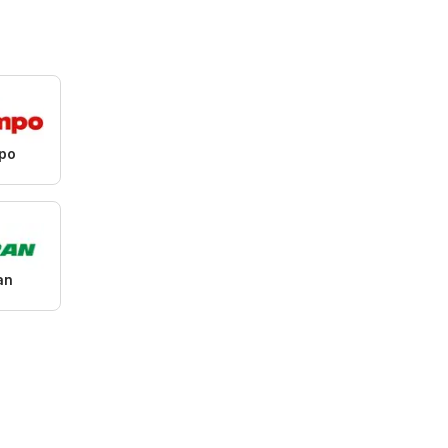
po
an