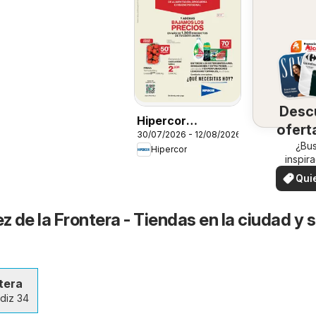
Desc
Hipercor
ofert
30/07/2026 - 12/08/2026
Catálogo
su 
¿Bu
Hipercor
inspir
¡Vea las
Qui
en su 
ver
z de la Frontera - Tiendas en la ciudad y 
tera
diz 34