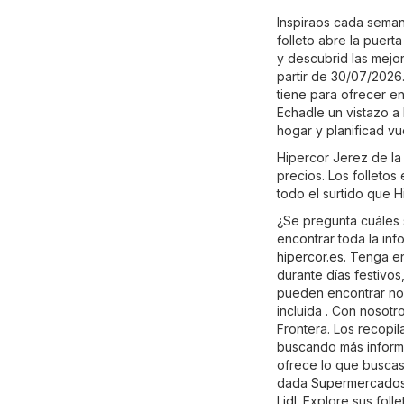
Inspiraos cada seman
folleto abre la puert
y descubrid las mejor
partir de 30/07/2026
tiene para ofrecer en
Echadle un vistazo a
hogar y planificad v
Hipercor Jerez de la
precios. Los folletos
todo el surtido que H
¿Se pregunta cuáles 
encontrar toda la inf
hipercor.es
. Tenga e
durante días festivo
pueden encontrar no 
incluida . Con nosotr
Frontera. Los recopil
buscando más informac
ofrece lo que buscas,
dada
Supermercado
Lidl
. Explore sus foll