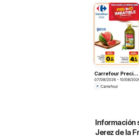
Carrefour Precio
07/08/2026 - 10/08/202
Imbatible
Carrefour
Información 
Jerez de la F