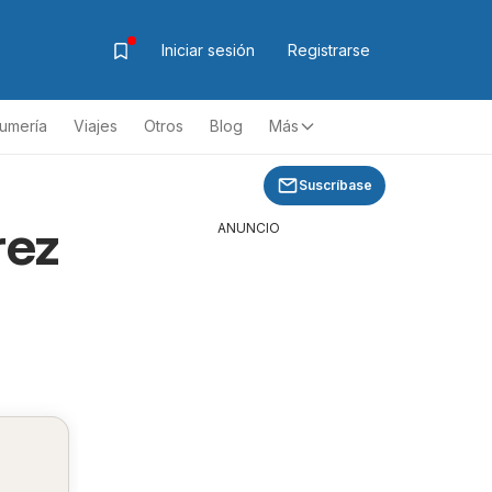
Iniciar sesión
Registrarse
fumería
Viajes
Otros
Blog
Más
Suscríbase
rez
ANUNCIO