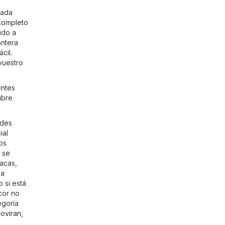
cada
 completo
ido a
ontera
cil.
vuestro
entes
ubre
edes
ial
os
 se
acas,
la
 si está
rcor no
egoría
oviran
,