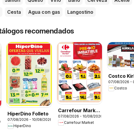
Jamón
Queso
Vino
Baño
Cerveza
Aceite
Cesta
Agua con gas
Langostino
catálogos recomendados
Costco Kir
07/08/2026 -
Costco
Carrefour Market
HiperDino Folleto
07/08/2026 - 10/08/2026
Precio Imbatible
07/08/2026 - 10/08/2026
26
Carrefour Market
HiperDino