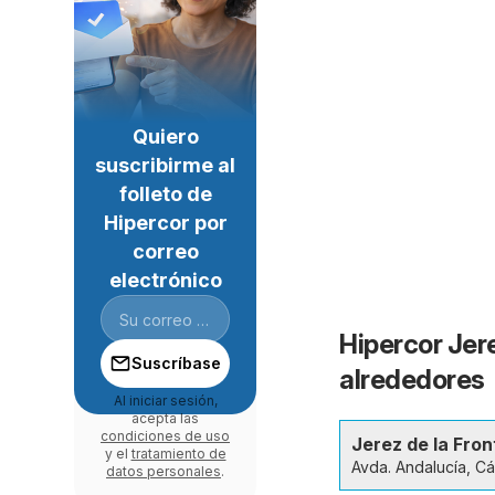
Quiero
suscribirme al
folleto de
Hipercor por
correo
electrónico
Hipercor Jere
Suscríbase
alrededores
Al iniciar sesión,
acepta las
condiciones de uso
Jerez de la Fron
y el
tratamiento de
Avda. Andalucía, Cá
datos personales
.