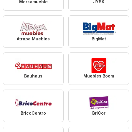
Merkamueble
JYSK
Atrapa Muebles
BigMat
Bauhaus
Muebles Boom
BricoCentro
BriCor