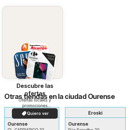
Descubre las
ofertas
Otras tiendas en la ciudad Ourense
Ofertas locales y
promociones
especiales.
Dia
Eroski
Quiero ver
Ourense
Ourense
CL. CARRIARICO 32
Rúa Seixalbo 20