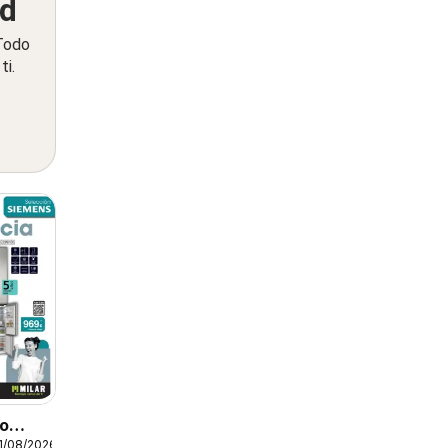
ed
 Todo
ti.
to
1/08/2026