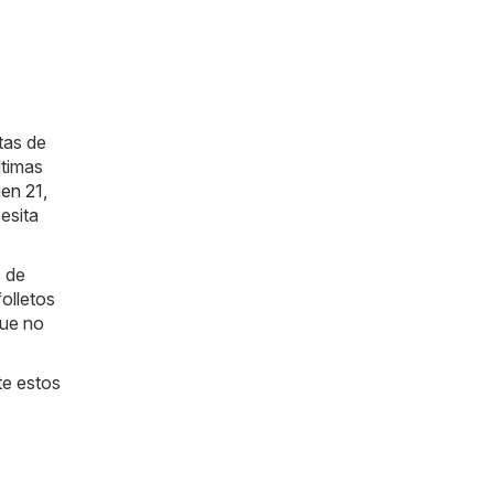
tas de
ltimas
ien 21
,
esita
s de
olletos
que no
te estos