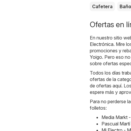
Cafetera
Bañ
Ofertas en l
En nuestro sitio we
Electrónica
. Mire l
promociones y rebaj
Yoigo
. Pero eso no
sobre ofertas espec
Todos los días traba
ofertas de la categ
de ofertas aquí. Los
espere más y aprov
Para no perderse la
folletos:
Media Markt -
Pascual Martí
Mi Electro - 