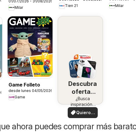
Siemens
01/07/2026 - 31/08/2026
Milar
Tien 21
Milar
Descubra
Game Folleto
ofertas
desde lunes 04/05/2026
26
Game
en su
¿Busca
inspiración?
zona
¡Vea las
Quiero
ofertas en su
ver
zona!
que ahora puedes comprar más barat