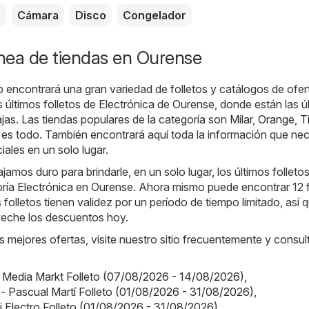
o
Cámara
Disco
Congelador
ínea de tiendas en Ourense
b encontrará una gran variedad de folletos y catálogos de ofer
os últimos folletos de Electrónica de Ourense, donde están las ú
as. Las tiendas populares de la categoría son
Milar
,
Orange
,
T
 es todo. También encontrará aquí toda la información que nec
iales en un solo lugar.
jamos duro para brindarle, en un solo lugar, los últimos folleto
oría Electrónica en Ourense. Ahora mismo puede encontrar 12 f
 folletos tienen validez por un período de tiempo limitado, así 
eche los descuentos hoy.
s mejores ofertas, visite nuestro sitio frecuentemente y consul
 Media Markt Folleto (07/08/2026 - 14/08/2026)
,
 - Pascual Martí Folleto (01/08/2026 - 31/08/2026)
,
Mi Electro Folleto (01/08/2026 - 31/08/2026)
,