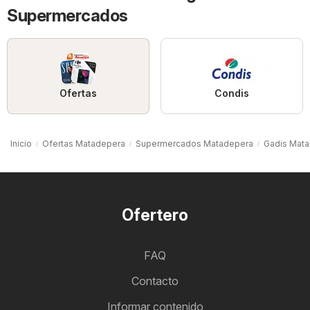
Supermercados
Ofertas
Condis
Inicio
Ofertas Matadepera
Supermercados Matadepera
Gadis Mat
Ofertero
FAQ
Contacto
Informar contenido