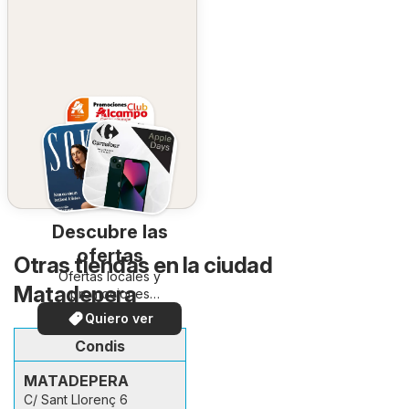
Descubre las
ofertas
Otras tiendas en la ciudad
Ofertas locales y
Matadepera
promociones
especiales.
Quiero ver
Condis
MATADEPERA
C/ Sant Llorenç 6