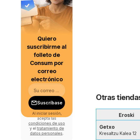
Quiero
suscribirme al
folleto de
Consum por
correo
electrónico
Otras tienda
Suscríbase
Al iniciar sesión,
Eroski
acepta las
condiciones de uso
Getxo
y el
tratamiento de
Kresaltzu Kalea 12
datos personales
.