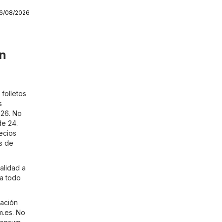
16/08/2026
n
folletos
s
026. No
de 24.
ecios
s de
alidad a
 a todo
mación
m.es
. No