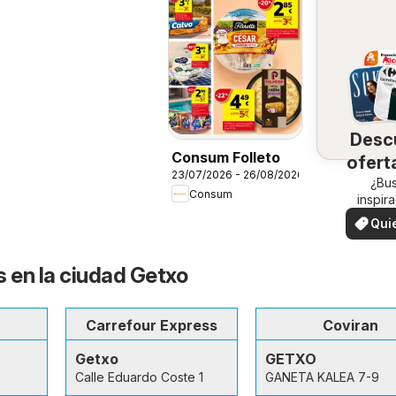
Desc
Consum Folleto
ofert
23/07/2026 - 26/08/2026
su 
¿Bu
Consum
inspir
¡Vea las
Qui
en su 
ver
s en la ciudad Getxo
Carrefour Express
Coviran
Getxo
GETXO
Calle Eduardo Coste 1
GANETA KALEA 7-9