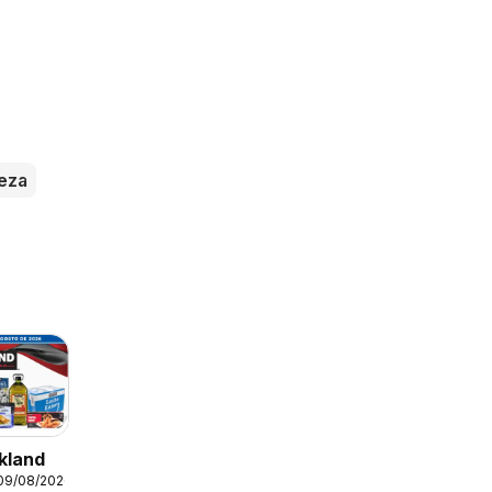
s
eza
kland
 09/08/2026