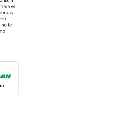
 Consum
rará el
pierdas
web
 no te
omo
an