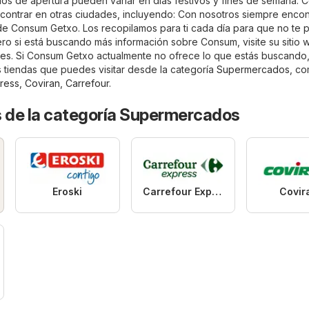
rios de apertura pueden variar en días festivos y fines de semana.
ontrar en otras ciudades, incluyendo: Con nosotros siempre encont
 de Consum Getxo. Los recopilamos para ti cada día para que no te 
ro si está buscando más información sobre Consum, visite su sitio 
.es
. Si Consum Getxo actualmente no ofrece lo que estás buscando,
 tiendas que puedes visitar desde la categoría
Supermercados
, c
ress
,
Coviran
,
Carrefour
.
s de la categoría Supermercados
Eroski
Carrefour Express
Covir