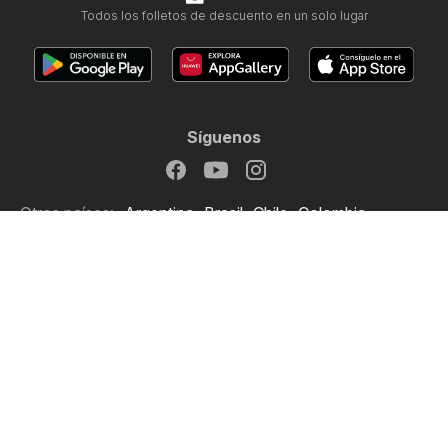
Todos los folletos de descuento en un solo lugar
Síguenos
Otros países:
Argentina
Brasil
Chile
Colombia
México
Perú
Portugal
United States
Copyright © 2026
Ofertero.es
.
Establecer política de privacidad
Términos y condiciones de uso del sitio web
El tratamiento de los datos personales