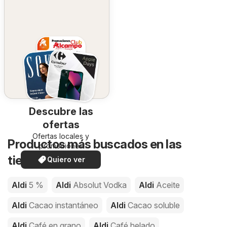
Descubre las
ofertas
Ofertas locales y
Productos más buscados en las
promociones
especiales.
tiendas de Aldi
Quiero ver
Aldi
5 %
Aldi
Absolut Vodka
Aldi
Aceite
Aldi
Cacao instantáneo
Aldi
Cacao soluble
Aldi
Café en grano
Aldi
Café helado