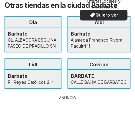
Ofertas locales y
Otras tiendas en la ciudad Barbate
promociones
especiales.
Quiero ver
Dia
Aldi
Barbate
Barbate
CL. ALBACORA ESQUINA
Alameda Francisco Rivera
PASEO DE PRADILLO SN
Paquirri 11
Lidl
Coviran
Barbate
BARBATE
Pl. Reyes Católicos 2-4
CALLE BAHIA DE BARBATE 3
ANUNCIO