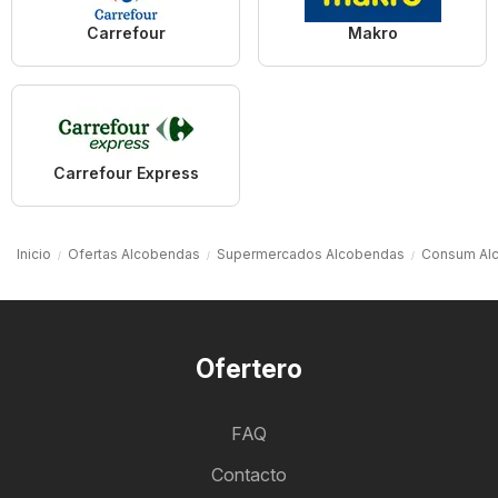
Carrefour
Makro
Carrefour Express
Inicio
Ofertas Alcobendas
Supermercados Alcobendas
Consum Al
Ofertero
FAQ
Contacto