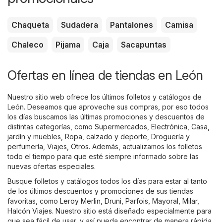
Chaqueta
Sudadera
Pantalones
Camisa
Chaleco
Pijama
Caja
Sacapuntas
Ofertas en línea de tiendas en León
Nuestro sitio web ofrece los últimos folletos y catálogos de
León. Deseamos que aproveche sus compras, por eso todos
los días buscamos las últimas promociones y descuentos de
distintas categorías, como
Supermercados
,
Electrónica
,
Casa,
jardín y muebles
,
Ropa, calzado y deporte
,
Droguería y
perfumería
,
Viajes
,
Otros
. Además, actualizamos los folletos
todo el tiempo para que esté siempre informado sobre las
nuevas ofertas especiales.
Busque folletos y catálogos todos los días para estar al tanto
de los últimos descuentos y promociones de sus tiendas
favoritas, como
Leroy Merlin
,
Druni
,
Parfois
,
Mayoral
,
Milar
,
Halcón Viajes
. Nuestro sitio está diseñado especialmente para
que sea fácil de usar, y así pueda encontrar de manera rápida