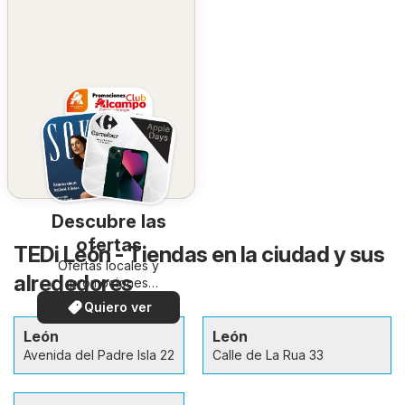
Descubre las
ofertas
TEDi León - Tiendas en la ciudad y sus
Ofertas locales y
alrededores
promociones
especiales.
Quiero ver
León
León
Avenida del Padre Isla 22
Calle de La Rua 33