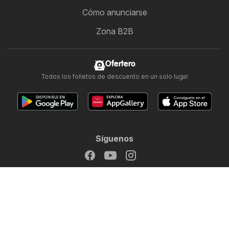
Cómo anunciarse
Zona B2B
Ofertero
Todos los folletos de descuento en un solo lugar
Síguenos
Otros países:
Argentina
Brasil
Chile
Colombia
México
Perú
Portugal
United States
Copyright © 2026
Ofertero.es
.