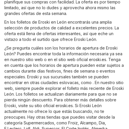
planifique sus compras con facilidad. La oferta es por tiempo
limitado, así que no lo dudes y aprovecha ahora mismo las
grandes ofertas de esta semana.
En los folletos de Eroski en León encontrarás una amplia
selección de productos de calidad a excelentes precios. La
oferta está llena de ofertas interesantes, así que eche un
vistazo a todo el surtido que ofrece Eroski León.
¿Se pregunta cuáles son los horarios de apertura de Eroski
León? Puedes encontrar toda la información necesaria ya sea
en nuestro sitio web o en el sitio web oficial
eroski.es
. Tenga
en cuenta que los horarios de apertura pueden estar sujetos a
cambios durante días festivos, fines de semana o eventos
especiales. Eroski y sus sucursales también se pueden
encontrar en otras ciudades eslovacas, como . En nuestro sitio
web, siempre puede explorar el folleto más reciente de Eroski
León. Los folletos se actualizan diariamente para que no se
pierda ningún descuento. Para obtener más detalles sobre
Eroski, visite su sitio oficial
eroski.es
. Si Eroski León
actualmente no ofrece lo que estás buscando, no te
preocupes. Hay otras tiendas que puedes visitar desde la
categoría
Supermercados
, como
Froiz
,
Alcampo
,
Dia
,
E.Leclerc
,
Lidl
,
Aldi
,
Supercor
,
El Corte Inglés
,
Alimerka
,