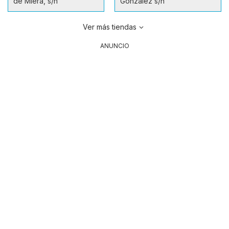
de Miera, s/n
González s/n
Ver más tiendas
ANUNCIO