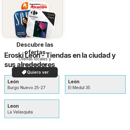
Descubre las
ofertas
Eroski León - Tiendas en la ciudad y
Ofertas locales y
sus alrededores
promociones
especiales.
Quiero ver
León
León
Burgo Nuevo 25-27
El Medul 35
Leon
La Velasquita