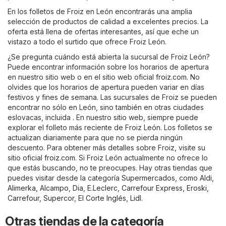
En los folletos de Froiz en León encontrarás una amplia
selección de productos de calidad a excelentes precios. La
oferta está llena de ofertas interesantes, así que eche un
vistazo a todo el surtido que ofrece Froiz León.
¿Se pregunta cuándo está abierta la sucursal de Froiz León?
Puede encontrar información sobre los horarios de apertura
en nuestro sitio web o en el sitio web oficial
froiz.com
. No
olvides que los horarios de apertura pueden variar en días
festivos y fines de semana. Las sucursales de Froiz se pueden
encontrar no sólo en León, sino también en otras ciudades
eslovacas, incluida . En nuestro sitio web, siempre puede
explorar el folleto más reciente de Froiz León. Los folletos se
actualizan diariamente para que no se pierda ningún
descuento. Para obtener más detalles sobre Froiz, visite su
sitio oficial
froiz.com
. Si Froiz León actualmente no ofrece lo
que estás buscando, no te preocupes. Hay otras tiendas que
puedes visitar desde la categoría
Supermercados
, como
Aldi
,
Alimerka
,
Alcampo
,
Dia
,
E.Leclerc
,
Carrefour Express
,
Eroski
,
Carrefour
,
Supercor
,
El Corte Inglés
,
Lidl
.
Otras tiendas de la categoría