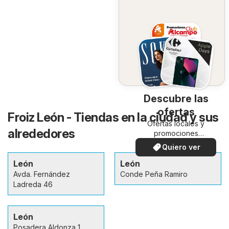
Descubre las
ofertas
Froiz León - Tiendas en la ciudad y sus
Ofertas locales y
alrededores
promociones
especiales.
Quiero ver
León
León
Avda. Fernández
Conde Peña Ramiro
Ladreda 46
León
Posadera Aldonza 1