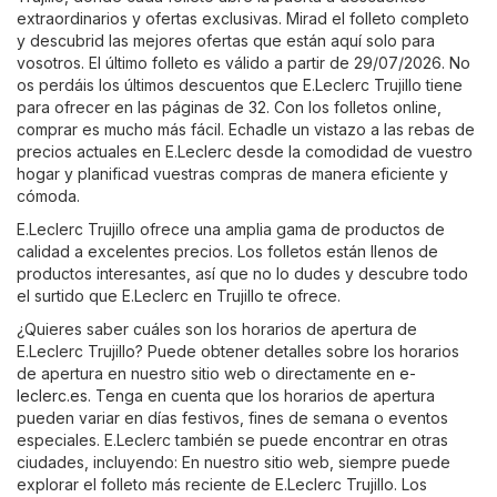
extraordinarios y ofertas exclusivas. Mirad el folleto completo
y descubrid las mejores ofertas que están aquí solo para
vosotros. El último folleto es válido a partir de 29/07/2026. No
os perdáis los últimos descuentos que E.Leclerc Trujillo tiene
para ofrecer en las páginas de 32. Con los folletos online,
comprar es mucho más fácil. Echadle un vistazo a las rebas de
precios actuales en E.Leclerc desde la comodidad de vuestro
hogar y planificad vuestras compras de manera eficiente y
cómoda.
E.Leclerc Trujillo ofrece una amplia gama de productos de
calidad a excelentes precios. Los folletos están llenos de
productos interesantes, así que no lo dudes y descubre todo
el surtido que E.Leclerc en Trujillo te ofrece.
¿Quieres saber cuáles son los horarios de apertura de
E.Leclerc Trujillo? Puede obtener detalles sobre los horarios
de apertura en nuestro sitio web o directamente en
e-
leclerc.es
. Tenga en cuenta que los horarios de apertura
pueden variar en días festivos, fines de semana o eventos
especiales. E.Leclerc también se puede encontrar en otras
ciudades, incluyendo: En nuestro sitio web, siempre puede
explorar el folleto más reciente de E.Leclerc Trujillo. Los