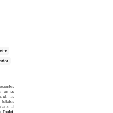
eite
rador
ecientes
es en su
s últimas
 folletos
lares al
mo
Tablet
,