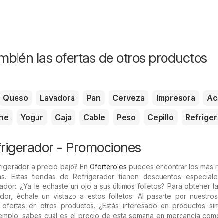
mbién las ofertas de otros productos
Queso
Lavadora
Pan
Cerveza
Impresora
Ac
he
Yogur
Caja
Cable
Peso
Cepillo
Refrige
rigerador - Promociones
rigerador a precio bajo? En
Ofertero.es
puedes encontrar los más r
as. Estas tiendas de Refrigerador tienen descuentos especial
dor:. ¿Ya le echaste un ojo a sus últimos folletos? Para obtener la
dor, échale un vistazo a estos folletos: Al pasarte por nuestros
 ofertas en otros productos. ¿Estás interesado en productos simi
jemplo, sabes cuál es el precio de esta semana en mercancía co