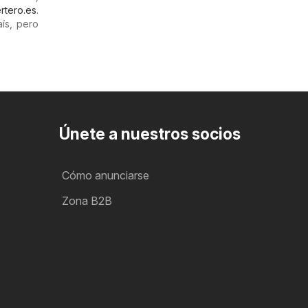
rtero.es
.
ís, pero
Únete a nuestros socios
Cómo anunciarse
Zona B2B