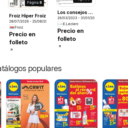
Página
8
Los consejos de
Froiz Hiper Froiz
26/03/2023 - 31/01/2027
la experta en
026
28/07/2026 - 25/08/2026
E.Leclerc
menaje para el
Froiz
Precio en
hogar
Precio en
folleto
folleto
catálogos populares