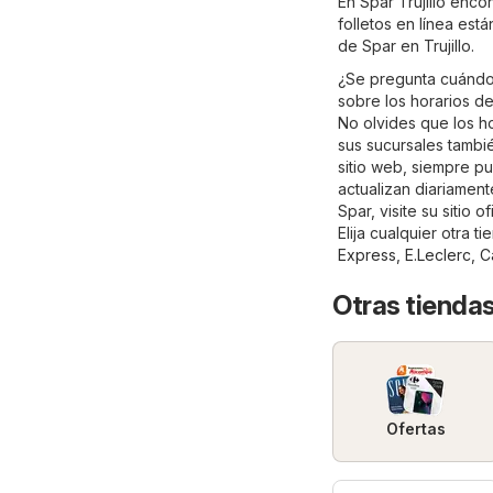
En Spar Trujillo enc
folletos en línea est
de Spar en Trujillo.
¿Se pregunta cuándo 
sobre los horarios de
No olvides que los ho
sus sucursales tambi
sitio web, siempre pu
actualizan diariamen
Spar, visite su sitio of
Elija cualquier otra 
Express
,
E.Leclerc
,
C
Otras tienda
Ofertas