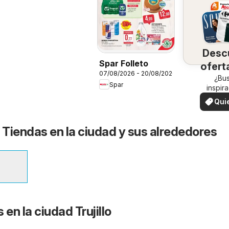
Desc
Spar Folleto
ofert
07/08/2026 - 20/08/2026
su 
¿Bu
Spar
inspir
¡Vea las
Qui
en su 
ver
 - Tiendas en la ciudad y sus alrededores
 en la ciudad Trujillo