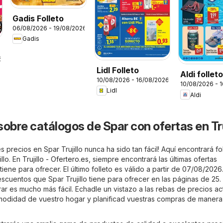
Gadis Folleto
06/08/2026 - 19/08/2026
Gadis
6
Lidl Folleto
Aldi follet
10/08/2026 - 16/08/2026
10/08/2026 - 
Península
Lidl
Aldi
obre catálogos de Spar con ofertas en Tru
 precios en Spar Trujillo nunca ha sido tan fácil! Aquí encontrará fo
illo. En
Trujillo - Ofertero.es
, siempre encontrará las últimas ofertas
iene para ofrecer. El último folleto es válido a partir de 07/08/2026
escuentos que Spar Trujillo tiene para ofrecer en las páginas de 25.
rar es mucho más fácil. Echadle un vistazo a las rebas de precios ac
modidad de vuestro hogar y planificad vuestras compras de manera