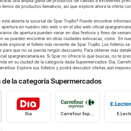
ontrarás una amplia gama de productos de calidad a excelentes prec
án llenos de productos llamativos, así que explore ahora la oferta co
está abierta la sucursal de Spar Trujillo? Puede encontrar informac
 apertura en nuestro sitio web o en el sitio web oficial
spargrancana
rarios de apertura pueden variar en días festivos y fines de seman
én se pueden encontrar en otras ciudades eslovacas, como . En nue
ede explorar el folleto más reciente de Spar Trujillo. Los folletos se
te para que no se pierda ningún descuento. Para obtener más detal
icial
spargrancanaria.es
. Si Spar no ofrece lo que buscas, no te pr
tienda en su ciudad de la categoría dada
Supermercados
:
Dia
,
Carref
arrefour
. Explore sus folletos y podrá descubrir ofertas aún mejores
s de la categoría Supermercados
Dia
Carrefour Express
E.Lecl