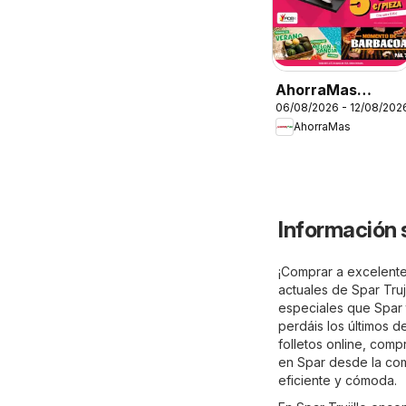
AhorraMas
06/08/2026 - 12/08/202
Folleto
AhorraMas
Información s
¡Comprar a excelentes
actuales de Spar Truj
especiales que Spar t
perdáis los últimos d
folletos online, comp
en Spar desde la co
eficiente y cómoda.