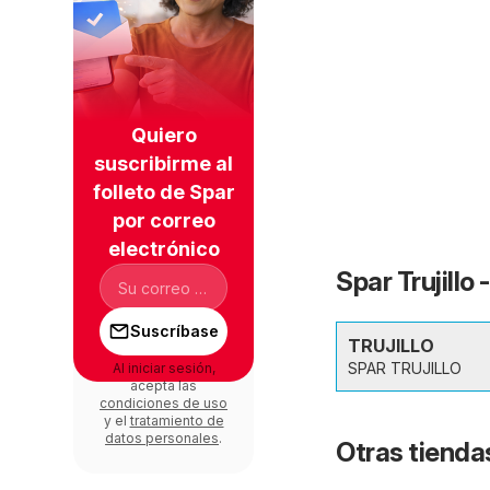
Quiero
suscribirme al
folleto de Spar
por correo
electrónico
Spar Trujillo
Suscríbase
TRUJILLO
SPAR TRUJILLO
Al iniciar sesión,
acepta las
condiciones de uso
y el
tratamiento de
datos personales
.
Otras tiendas