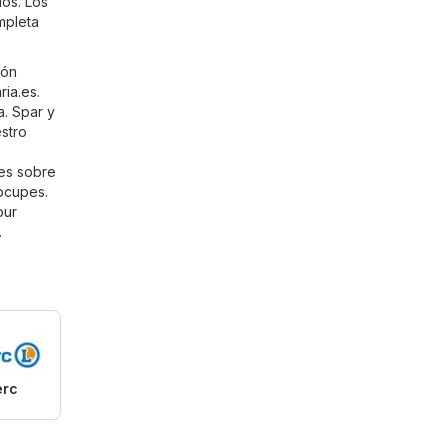
ios. Los
mpleta
ión
ria.es
.
a. Spar y
stro
les sobre
eocupes.
our
.
erc