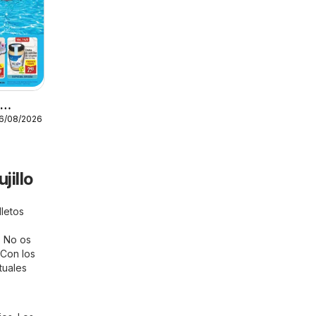
o
16/08/2026
jillo
lletos
. No os
 Con los
tuales