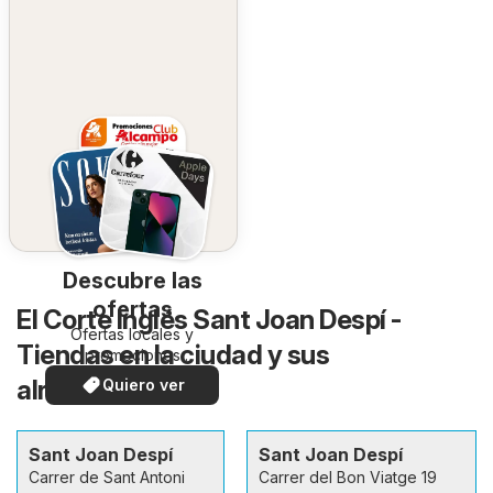
Descubre las
ofertas
El Corte Inglés Sant Joan Despí -
Ofertas locales y
Tiendas en la ciudad y sus
promociones
especiales.
alrededores
Quiero ver
Sant Joan Despí
Sant Joan Despí
Carrer de Sant Antoni
Carrer del Bon Viatge 19