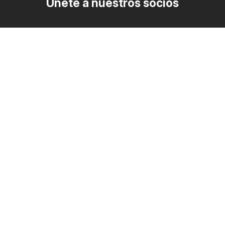
Únete a nuestros socios
Cómo anunciarse
Zona B2B
Ofertero
Todos los folletos de descuento en un solo lugar
Síguenos
Otros países:
Argentina
Brasil
Chile
Colombia
México
Perú
Portugal
United States