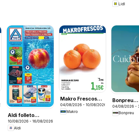
Lidl
6
Makro Frescos
Bonpreu
6
04/08/2026 - 10/08/2026
Barajas - Elche
04/08/2026 - 
Perfumeri
Makro
Bonpreu
Aldi folleto
10/08/2026 - 16/08/2026
Península
Aldi