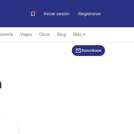
Iniciar sesión
Registrarse
fumería
Viajes
Otros
Blog
Más
Suscríbase
a