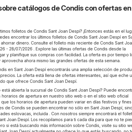
sobre catálogos de Condis con ofertas en
timos folletos de Condis Sant Joan Despí? ¡Entonces estás en el lug
edes encontrar los últimos folletos de Condis Sant Joan Despí en
S
 ahorrar dinero. Consulte el folleto más reciente de Condis Sant Jo
26 - 28/07/2026 . Explore las últimas ofertas de Condis desde la
 y planifique sus compras con facilidad. La oferta es por tiempo l
y aprovecha ahora mismo las grandes ofertas de esta semana.
ondis en Sant Joan Despí encontrarás una amplia selección de prod
precios. La oferta está llena de ofertas interesantes, así que eche 
rtido que ofrece Condis Sant Joan Despí.
está abierta la sucursal de Condis Sant Joan Despí? Puede encont
 horarios de apertura en nuestro sitio web o en el sitio web oficial
s que los horarios de apertura pueden variar en días festivos y fine
es de Condis se pueden encontrar no sólo en Sant Joan Despí, sin
ades eslovacas, incluida . Con nosotros siempre encontrará el folle
ant Joan Despí. Los recopilamos para ti cada día para que no te pie
o si está buscando más información sobre Condis, visite su sitio we
 Sant Joan Despí actualmente no ofrece lo que estás buscando, no t