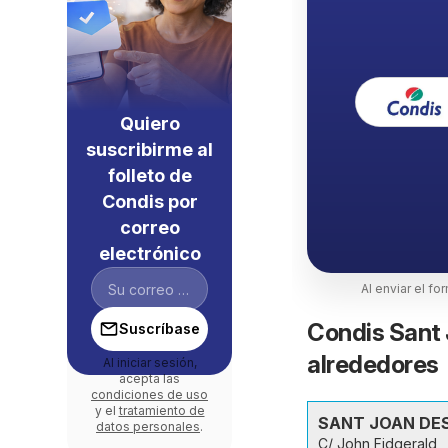
Quiero
suscribirme al
folleto de
Condis por
correo
electrónico
Al enviar el fo
Condis Sant 
Suscríbase
alrededores
Al iniciar sesión,
acepta las
condiciones de uso
y el
tratamiento de
SANT JOAN DES
datos personales
.
C/ John Fidgerald