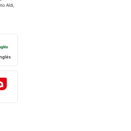
omo
Aldi
,
Inglés