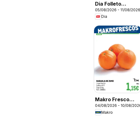
Dia Folleto
05/08/2026 - 11/08/202
Market
Dia
Makro Fresco
04/08/2026 - 10/08/202
Península
Makro