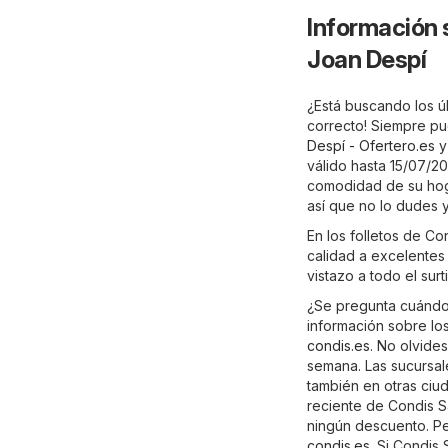
Información 
Joan Despí
¿Está buscando los úl
correcto! Siempre pu
Despí - Ofertero.es
y
válido hasta 15/07/20
comodidad de su hogar
así que no lo dudes 
En los folletos de C
calidad a excelentes 
vistazo a todo el su
¿Se pregunta cuándo 
información sobre los
condis.es
. No olvide
semana. Las sucursal
también en otras ciud
reciente de Condis S
ningún descuento. Per
condis.es
. Si Condis