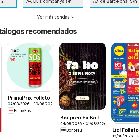
 2
Av. Lluís companys s/n
Av. de Barcelona, S/n
Ver más tiendas
catálogos recomendados
PrimaPrix Folleto
04/08/2026 - 09/08/2026
PrimaPrix
Bonpreu Fa Bo I
04/08/2026 - 31/08/2026
Se'ns Nota
Lidl Folleto
Bonpreu
10/08/2026 - 