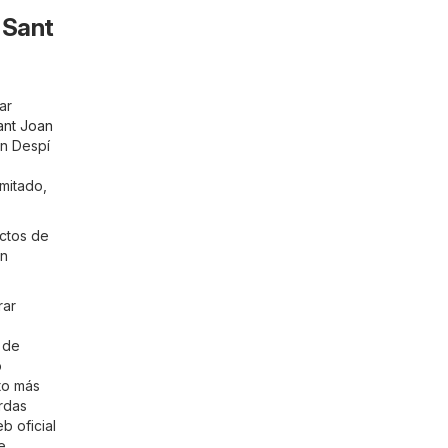
 Sant
ar
ant Joan
an Despí
imitado,
uctos de
un
rar
s de
o
to más
rdas
b oficial
e