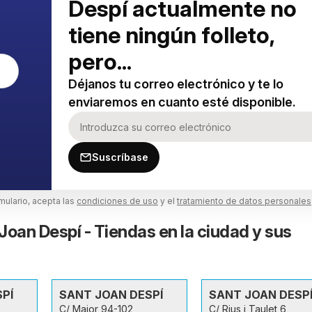
Despí actualmente no
tiene ningún folleto,
pero...
Déjanos tu correo electrónico y te lo
enviaremos en cuanto esté disponible.
Suscríbase
rmulario, acepta las
condiciones de uso
y el
tratamiento de datos personales
Joan Despí - Tiendas en la ciudad y sus
PÍ
SANT JOAN DESPÍ
SANT JOAN DESP
C/ Major 94-102,
C/ Rius i Taulet 6