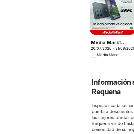
Media Markt
20/07/2026 - 31/08/202
Folleto
Media Markt
Información 
Requena
Inspiraos cada seman
puerta a descuentos e
las mejores ofertas q
Requena válido hasta 
comodidad de su hogar