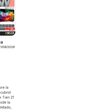
to
31/08/2026
bre la
scubrid
e Tien 21
esde la
imitado,