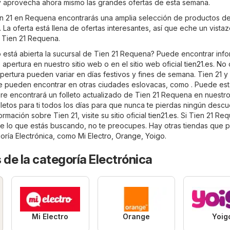
y aprovecha ahora mismo las grandes ofertas de esta semana.
ien 21 en Requena encontrarás una amplia selección de productos de
 La oferta está llena de ofertas interesantes, así que eche un vista
e Tien 21 Requena.
está abierta la sucursal de Tien 21 Requena? Puede encontrar inf
 apertura en nuestro sitio web o en el sitio web oficial
tien21.es
. No 
pertura pueden variar en días festivos y fines de semana. Tien 21 y
e pueden encontrar en otras ciudades eslovacas, como . Puede est
e encontrará un folleto actualizado de Tien 21 Requena en nuestro 
letos para ti todos los días para que nunca te pierdas ningún descu
rmación sobre Tien 21, visite su sitio oficial
tien21.es
. Si Tien 21 Re
e lo que estás buscando, no te preocupes. Hay otras tiendas que 
goría
Electrónica
, como
Mi Electro
,
Orange
,
Yoigo
.
 de la categoría Electrónica
Mi Electro
Orange
Yoig