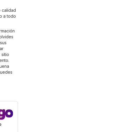
 calidad
zo a todo
ormación
olvides
 sus
ar
sitio
ento.
quena
puedes
o