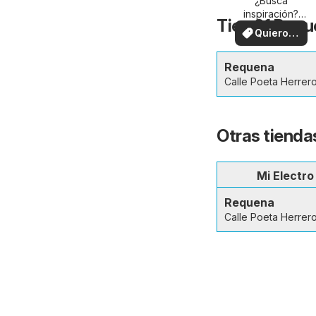
su zona
¿Busca
inspiración?
Tien 21 Requ
¡Vea las ofertas
Quiero
en su zona!
ver
Requena
Calle Poeta Herrer
Otras tienda
Mi Electro
Requena
Calle Poeta Herrer