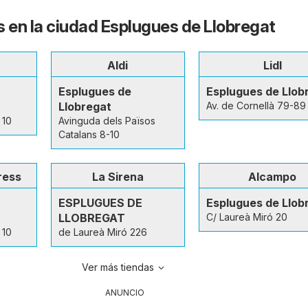
s en la ciudad Esplugues de Llobregat
Aldi
Lidl
Esplugues de
Esplugues de Llob
Llobregat
Av. de Cornellà 79-89
 10
Avinguda dels Països
Catalans 8-10
ress
La Sirena
Alcampo
ESPLUGUES DE
Esplugues de Llob
LLOBREGAT
C/ Laureà Miró 20
 10
de Laureà Miró 226
Ver más tiendas
ANUNCIO