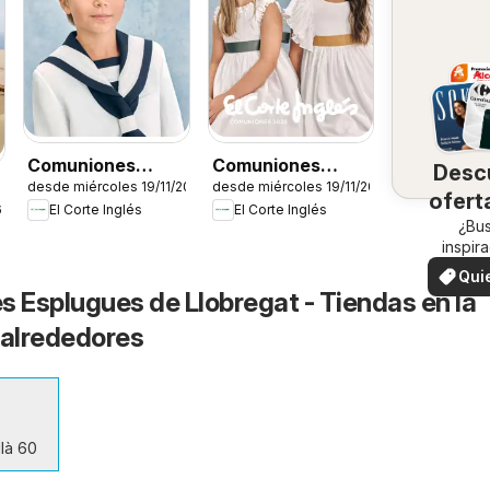
Comuniones
Comuniones
Desc
desde miércoles 19/11/2025
desde miércoles 19/11/2025
2026
2026
ofert
6
El Corte Inglés
El Corte Inglés
su 
¿Bu
inspir
¡Vea las
Qui
en su 
és Esplugues de Llobregat - Tiendas en la
ver
 alrededores
là 60