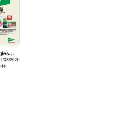
glés
12/08/2026
glés