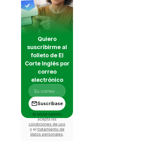
Quiero
suscribirme al
folleto de El
Corte Inglés por
correo
electrónico
Suscríbase
Al iniciar sesión,
acepta las
condiciones de uso
y el
tratamiento de
datos personales
.