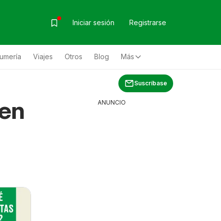
Iniciar sesión
Registrarse
fumería
Viajes
Otros
Blog
Más
Suscríbase
 en
ANUNCIO
n