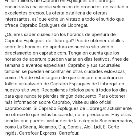
En los folletos de Caprabo en Esplugues de Llobregat
encontrarás una amplia selección de productos de calidad a
excelentes precios. La oferta está llena de ofertas
interesantes, así que eche un vistazo a todo el surtido que
ofrece Caprabo Esplugues de Llobregat.
¿Quieres saber cuáles son los horarios de apertura de
Caprabo Esplugues de Llobregat? Puede obtener detalles
sobre los horarios de apertura en nuestro sitio web o
directamente en
caprabo.com
. Tenga en cuenta que los
horarios de apertura pueden variar en días festivos, fines de
semana o eventos especiales. Caprabo y sus sucursales
también se pueden encontrar en otras ciudades eslovacas,
como . Puede estar seguro de que siempre encontrará un
folleto actualizado de Caprabo Esplugues de Llobregat en
nuestro sitio web. Recopilamos folletos para ti todos los días
para que nunca te pierdas ningún descuento. Para obtener
más información sobre Caprabo, visite su sitio oficial
caprabo.com
. Si Caprabo Esplugues de Llobregat actualmente
no ofrece lo que estás buscando, no te preocupes. Hay otras
tiendas que puedes visitar desde la categoría
Supermercados
,
como
La Sirena
,
Alcampo
,
Dia
,
Condis
,
Aldi
,
Lidl
,
El Corte
Inglés
,
Carrefour Express
,
Carrefour
.