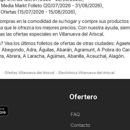
 Media Markt Folleto (20/07/2026 - 31/08/2026)
,
 Ofertas (15/07/2026 - 15/08/2026)
,
e compras en la comodidad de su hogar y compre sus productos
nda que le ofrezca los mejores precios. Con nuestra ayuda, sie
das las ofertas especiales en Villanueva del Ariscal.
 Vea los últimos folletos de ofertas de otras ciudades:
Agaet
,
Abegondo
,
Adra
,
Águilas
,
Abarán
,
Agramunt
,
A Pobra do Car
ra
,
Abrera
,
A Laracha
,
Agüimes
,
Abanilla
,
Aceuchal
,
Alagón
.
Ofertas Villanueva del Ariscal
Electrónica Villanueva del Ariscal
Ofertero
FAQ
Contacto