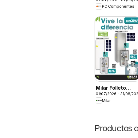
Folleto
PC Componentes
Milar Folleto
01/07/2026 - 31/08/20
Siemens
Milar
Productos 