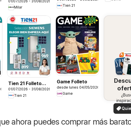
01/07/2026 - 31/08/2026
Tien 21
Milar
Desc
Game Folleto
Tien 21 Folleto
ofer
desde lunes 04/05/2026
26
01/07/2026 - 31/08/2026
Siemens
Game
en 
¿Bus
Tien 21
inspira
zo
¡Vea 
Quie
ofertas 
ver
zon
que ahora puedes comprar más barat