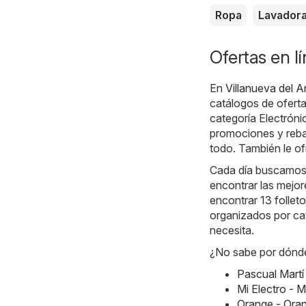
Ropa
Lavador
Ofertas en lí
En
Villanueva del Ar
catálogos de oferta
categoría Electróni
promociones y rebaj
todo. También le of
Cada día buscamos l
encontrar las mejor
encontrar 13 follet
organizados por ca
necesita.
¿No sabe por dónde
Pascual Martí
Mi Electro - 
Orange - Ora