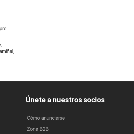
mpre
e
,
amiñal
,
Únete a nuestros socios
Cómo anunciarse
Zona B2B