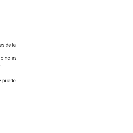
es de la
so no es
.
oy puede