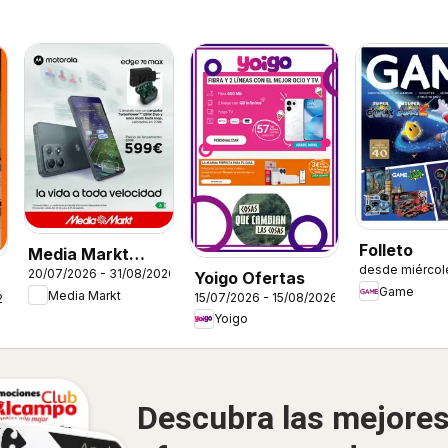
Folleto
Media Markt
desde miércol
20/07/2026 - 31/08/2026
Yoigo Ofertas
Folleto
Game
Media Markt
15/07/2026 - 15/08/2026
26
Yoigo
Descubra las mejore