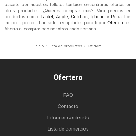
pasarte por nuestros folletos también encontrarás ofertas en
otros productos. ¿Quieres comprar más? Mira precios en
productos como
Tablet
,
Apple
,
Colchon
,
Iphone
y
Ropa
. Los
mejores precios han sido recopilados para ti por
Ofertero.es
.
Ahorra al comprar con nosotros cada semana.
Inicio
Lista de productos
Batidora
Ofertero
FAQ
Contacto
Informar contenido
Lista de comercios