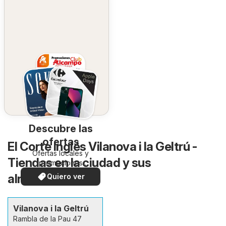
Descubre las
ofertas
El Corte Inglés Vilanova i la Geltrú -
Ofertas locales y
Tiendas en la ciudad y sus
promociones
especiales.
alrededores
Quiero ver
Vilanova i la Geltrú
Rambla de la Pau 47