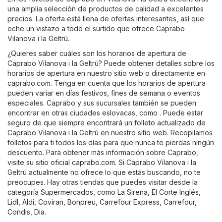
una amplia selección de productos de calidad a excelentes
precios. La oferta está llena de ofertas interesantes, así que
eche un vistazo a todo el surtido que ofrece Caprabo
Vilanova i la Geltrú.
¿Quieres saber cuáles son los horarios de apertura de
Caprabo Vilanova i la Geltrú? Puede obtener detalles sobre los
horarios de apertura en nuestro sitio web o directamente en
caprabo.com
. Tenga en cuenta que los horarios de apertura
pueden variar en días festivos, fines de semana o eventos
especiales. Caprabo y sus sucursales también se pueden
encontrar en otras ciudades eslovacas, como . Puede estar
seguro de que siempre encontrará un folleto actualizado de
Caprabo Vilanova i la Geltrú en nuestro sitio web. Recopilamos
folletos para ti todos los días para que nunca te pierdas ningún
descuento. Para obtener más información sobre Caprabo,
visite su sitio oficial
caprabo.com
. Si Caprabo Vilanova i la
Geltrú actualmente no ofrece lo que estás buscando, no te
preocupes. Hay otras tiendas que puedes visitar desde la
categoría
Supermercados
, como
La Sirena
,
El Corte Inglés
,
Lidl
,
Aldi
,
Coviran
,
Bonpreu
,
Carrefour Express
,
Carrefour
,
Condis
,
Dia
.