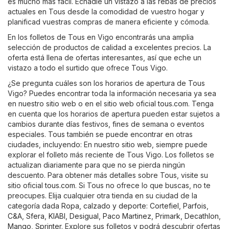
es mucho más fácil. Echadle un vistazo a las rebas de precios
actuales en Tous desde la comodidad de vuestro hogar y
planificad vuestras compras de manera eficiente y cómoda.
En los folletos de Tous en Vigo encontrarás una amplia
selección de productos de calidad a excelentes precios. La
oferta está llena de ofertas interesantes, así que eche un
vistazo a todo el surtido que ofrece Tous Vigo.
¿Se pregunta cuáles son los horarios de apertura de Tous
Vigo? Puedes encontrar toda la información necesaria ya sea
en nuestro sitio web o en el sitio web oficial
tous.com
. Tenga
en cuenta que los horarios de apertura pueden estar sujetos a
cambios durante días festivos, fines de semana o eventos
especiales. Tous también se puede encontrar en otras
ciudades, incluyendo: En nuestro sitio web, siempre puede
explorar el folleto más reciente de Tous Vigo. Los folletos se
actualizan diariamente para que no se pierda ningún
descuento. Para obtener más detalles sobre Tous, visite su
sitio oficial
tous.com
. Si Tous no ofrece lo que buscas, no te
preocupes. Elija cualquier otra tienda en su ciudad de la
categoría dada
Ropa, calzado y deporte
:
Cortefiel
,
Parfois
,
C&A
,
Sfera
,
KIABI
,
Desigual
,
Paco Martinez
,
Primark
,
Decathlon
,
Mango
,
Sprinter
. Explore sus folletos y podrá descubrir ofertas