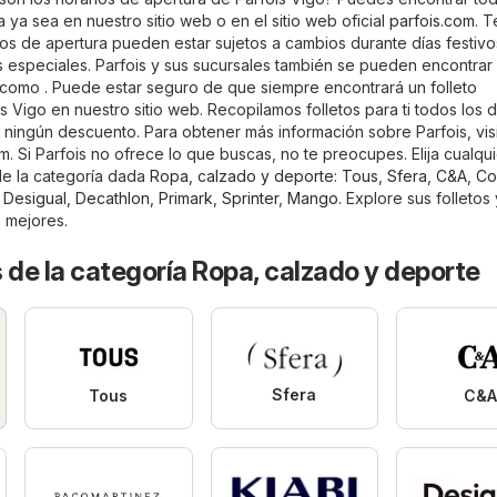
 ya sea en nuestro sitio web o en el sitio web oficial
parfois.com
. 
os de apertura pueden estar sujetos a cambios durante días festivos
especiales. Parfois y sus sucursales también se pueden encontrar 
como . Puede estar seguro de que siempre encontrará un folleto
s Vigo en nuestro sitio web. Recopilamos folletos para ti todos los d
 ningún descuento. Para obtener más información sobre Parfois, vis
om
. Si Parfois no ofrece lo que buscas, no te preocupes. Elija cualqui
de la categoría dada
Ropa, calzado y deporte
:
Tous
,
Sfera
,
C&A
,
Cor
,
Desigual
,
Decathlon
,
Primark
,
Sprinter
,
Mango
. Explore sus folletos
n mejores.
 de la categoría Ropa, calzado y deporte
Sfera
Tous
C&