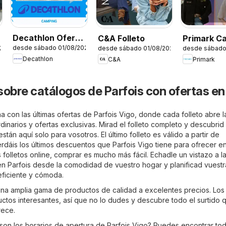
Decathlon Oferta
C&A Folleto
Primark C
desde sábado 01/08/2026
26
desde sábado 01/08/2026
desde sábado
estacional
Decathlon
C&A
Primark
sobre catálogos de Parfois con ofertas en
 con las últimas ofertas de Parfois Vigo, donde cada folleto abre l
inarios y ofertas exclusivas. Mirad el folleto completo y descubrid 
tán aquí solo para vosotros. El último folleto es válido a partir de
rdáis los últimos descuentos que Parfois Vigo tiene para ofrecer en
 folletos online, comprar es mucho más fácil. Echadle un vistazo a l
en Parfois desde la comodidad de vuestro hogar y planificad vuestr
ficiente y cómoda.
una amplia gama de productos de calidad a excelentes precios. Los 
uctos interesantes, así que no lo dudes y descubre todo el surtido 
rece.
son los horarios de apertura de Parfois Vigo? Puedes encontrar tod