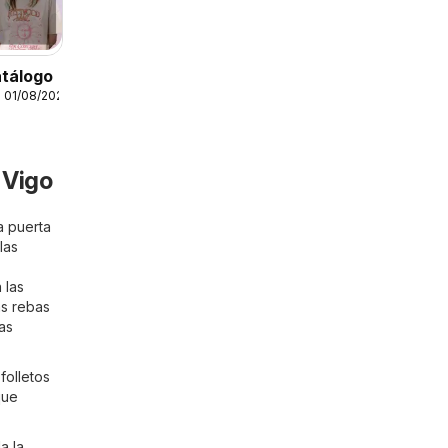
atálogo
 01/08/2026
 Vigo
a puerta
las
 las
as rebas
as
folletos
que
a la