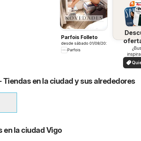
Desc
Parfois Folleto
ofert
desde sábado 01/08/2026
su 
¿Bu
Parfois
inspir
¡Vea las
Qui
en su 
ver
- Tiendas en la ciudad y sus alrededores
s en la ciudad Vigo