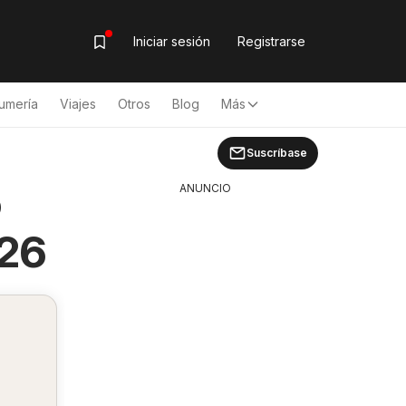
Iniciar sesión
Registrarse
umería
Viajes
Otros
Blog
Más
Suscríbase
o
ANUNCIO
026