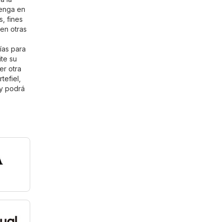
Tenga en
, fines
en otras
ías para
ite su
er otra
tefiel
,
 y podrá
A