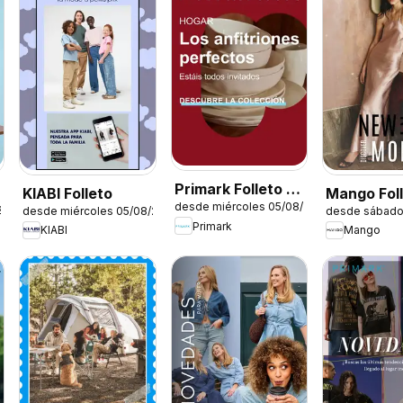
Primark Folleto -
KIABI Folleto
Mango Fol
desde miércoles 05/08/2026
Hogar
26
desde miércoles 05/08/2026
desde sábado
Primark
KIABI
Mango