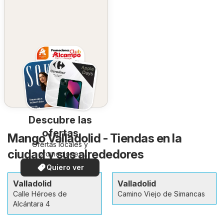
Descubre las
ofertas
Mango Valladolid - Tiendas en la
Ofertas locales y
ciudad y sus alrededores
promociones
especiales.
Quiero ver
Valladolid
Valladolid
Calle Héroes de
Camino Viejo de Simancas
Alcántara 4