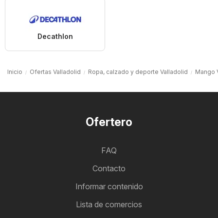
Decathlon
Inicio
Ofertas Valladolid
Ropa, calzado y deporte Valladolid
Mango V
Ofertero
FAQ
Contacto
Informar contenido
Lista de comercios