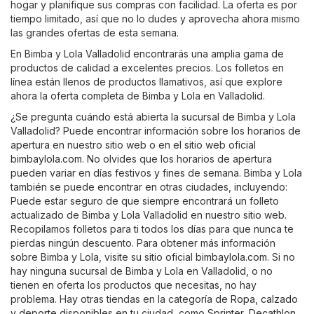
hogar y planifique sus compras con facilidad. La oferta es por
tiempo limitado, así que no lo dudes y aprovecha ahora mismo
las grandes ofertas de esta semana.
En Bimba y Lola Valladolid encontrarás una amplia gama de
productos de calidad a excelentes precios. Los folletos en
línea están llenos de productos llamativos, así que explore
ahora la oferta completa de Bimba y Lola en Valladolid.
¿Se pregunta cuándo está abierta la sucursal de Bimba y Lola
Valladolid? Puede encontrar información sobre los horarios de
apertura en nuestro sitio web o en el sitio web oficial
bimbaylola.com
. No olvides que los horarios de apertura
pueden variar en días festivos y fines de semana. Bimba y Lola
también se puede encontrar en otras ciudades, incluyendo:
Puede estar seguro de que siempre encontrará un folleto
actualizado de Bimba y Lola Valladolid en nuestro sitio web.
Recopilamos folletos para ti todos los días para que nunca te
pierdas ningún descuento. Para obtener más información
sobre Bimba y Lola, visite su sitio oficial
bimbaylola.com
. Si no
hay ninguna sucursal de Bimba y Lola en Valladolid, o no
tienen en oferta los productos que necesitas, no hay
problema. Hay otras tiendas en la categoría de
Ropa, calzado
y deporte
disponibles en tu ciudad, como
Sprinter
,
Decathlon
,