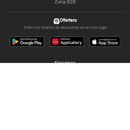
Zona B2B
Ofertero
Todos los folletos de descuento en un solo lugar
Síguenos
Otros países:
Argentina
Brasil
Chile
Colombia
México
Perú
Portugal
United States
Copyright © 2026
Ofertero.es
.
Establecer política de privacidad