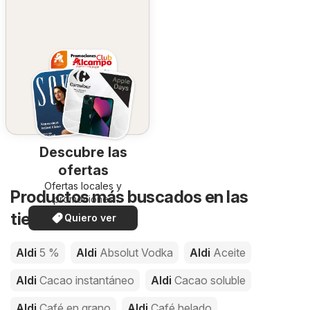
Descubre las
ofertas
Ofertas locales y
Productos más buscados en las
promociones
especiales.
tiendas de Aldi
Quiero ver
Aldi
5 %
Aldi
Absolut Vodka
Aldi
Aceite
Aldi
Cacao instantáneo
Aldi
Cacao soluble
Aldi
Café en grano
Aldi
Café helado