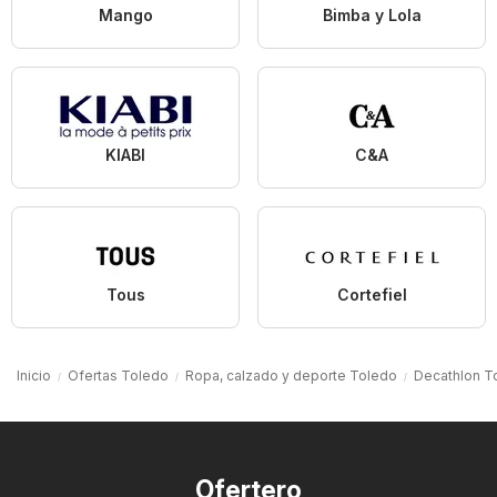
Mango
Bimba y Lola
KIABI
C&A
Tous
Cortefiel
Inicio
Ofertas Toledo
Ropa, calzado y deporte Toledo
Decathlon T
Ofertero