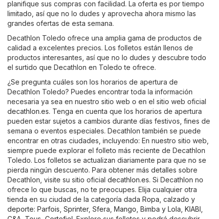
planifique sus compras con facilidad. La oferta es por tiempo
limitado, así que no lo dudes y aprovecha ahora mismo las
grandes ofertas de esta semana.
Decathlon Toledo ofrece una amplia gama de productos de
calidad a excelentes precios. Los folletos están llenos de
productos interesantes, así que no lo dudes y descubre todo
el surtido que Decathlon en Toledo te ofrece.
¿Se pregunta cuáles son los horarios de apertura de
Decathlon Toledo? Puedes encontrar toda la información
necesaria ya sea en nuestro sitio web o en el sitio web oficial
decathlon.es
. Tenga en cuenta que los horarios de apertura
pueden estar sujetos a cambios durante días festivos, fines de
semana o eventos especiales. Decathlon también se puede
encontrar en otras ciudades, incluyendo: En nuestro sitio web,
siempre puede explorar el folleto más reciente de Decathlon
Toledo. Los folletos se actualizan diariamente para que no se
pierda ningún descuento. Para obtener más detalles sobre
Decathlon, visite su sitio oficial
decathlon.es
. Si Decathlon no
ofrece lo que buscas, no te preocupes. Elija cualquier otra
tienda en su ciudad de la categoría dada
Ropa, calzado y
deporte
:
Parfois
,
Sprinter
,
Sfera
,
Mango
,
Bimba y Lola
,
KIABI
,
C&A
,
Tous
,
Cortefiel
. Explore sus folletos y podrá descubrir