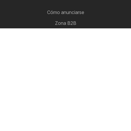
Cómo anunciarse
Zona B2B
Ofertero
Todos los folletos de descuento en un solo lugar
Síguenos
Otros países:
Argentina
Brasil
Chile
Colombia
México
Perú
Portugal
United States