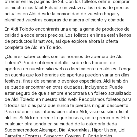
ofrecer en las páginas de 24. Con los folletos online, comprar
es mucho más fácil. Echadle un vistazo a las rebas de precios
actuales en Aldi desde la comodidad de vuestro hogar y
planificad vuestras compras de manera eficiente y cómoda.
En Aldi Toledo encontrarás una amplia gama de productos de
calidad a excelentes precios. Los folletos en línea están llenos
de productos llamativos, así que explore ahora la oferta
completa de Aldi en Toledo.
¿Quieres saber cuáles son los horarios de apertura de Aldi
Toledo? Puede obtener detalles sobre los horarios de
apertura en nuestro sitio web o directamente en
aldi.es
. Tenga
en cuenta que los horarios de apertura pueden variar en días
festivos, fines de semana o eventos especiales. Aldi también
se puede encontrar en otras ciudades, incluyendo: Puede
estar seguro de que siempre encontrará un folleto actualizado
de Aldi Toledo en nuestro sitio web. Recopilamos folletos para
ti todos los días para que nunca te pierdas ningún descuento.
Para obtener más información sobre Aldi, visite su sitio oficial
aldi.es
. Si Aldi no ofrece lo que buscas, no te preocupes. Elija
cualquier otra tienda en su ciudad de la categoría dada
Supermercados
:
Alcampo
,
Dia
,
AhorraMas
,
Hiper Usera
,
Lidl
,
Carrefour Express
,
Supercor
,
Coviran
,
El Corte Inglés
,