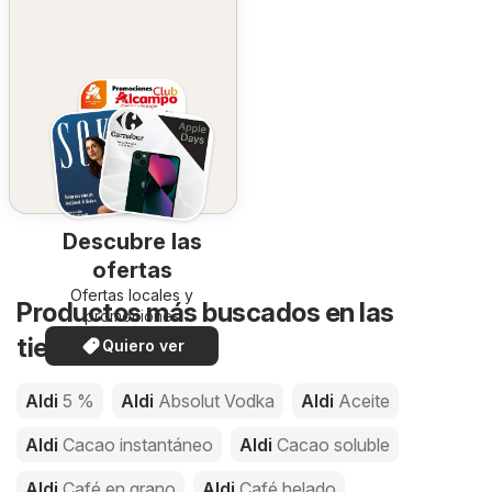
Descubre las
ofertas
Ofertas locales y
Productos más buscados en las
promociones
especiales.
tiendas de Aldi
Quiero ver
Aldi
5 %
Aldi
Absolut Vodka
Aldi
Aceite
Aldi
Cacao instantáneo
Aldi
Cacao soluble
Aldi
Café en grano
Aldi
Café helado