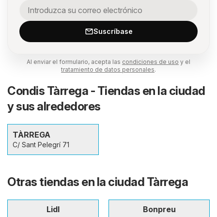
Suscríbase
Al enviar el formulario, acepta las
condiciones de uso
y el
tratamiento de datos personales
.
Condis Tàrrega - Tiendas en la ciudad
y sus alrededores
TÀRREGA
C/ Sant Pelegrí 71
Otras tiendas en la ciudad Tàrrega
Lidl
Bonpreu