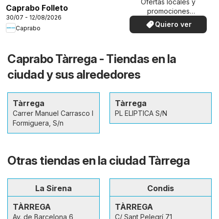
Ofertas locales y
Caprabo Folleto
promociones
30/07 - 12/08/2026
especiales.
Quiero ver
Caprabo
Caprabo Tàrrega - Tiendas en la
ciudad y sus alrededores
Tàrrega
Tàrrega
Carrer Manuel Carrasco I
PL ELIPTICA S/N
Formiguera, S/n
Otras tiendas en la ciudad Tàrrega
La Sirena
Condis
TÀRREGA
TÀRREGA
Av. de Barcelona 6
C/ Sant Pelegrí 71