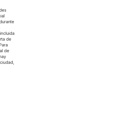
edes
ial
 durante
n
incluida
rta de
Para
al de
 hay
 ciudad,