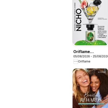
Oriflame
05/08/2026 - 25/08/202
Catálogo
Oriflame
Campaña 11