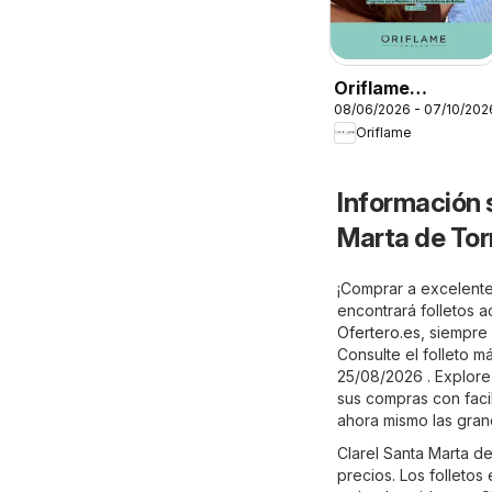
Oriflame
08/06/2026 - 07/10/202
Catálogo Beauty
Oriflame
Rewards
Información 
Marta de To
¡Comprar a excelente
encontrará folletos 
Ofertero.es
, siempre 
Consulte el folleto 
25/08/2026 . Explore 
sus compras con facil
ahora mismo las gran
Clarel Santa Marta d
precios. Los folletos