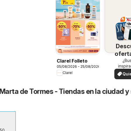
Desc
ofert
su 
¿Bu
Clarel Folleto
inspir
05/08/2026 - 25/08/2026
¡Vea las
Clarel
Qui
en su 
ver
 Marta de Tormes - Tiendas en la ciudad y
 50