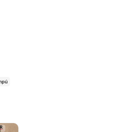
s
mpú