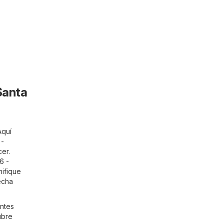
Santa
Aquí
 -
cer.
6 -
nifique
echa
ntes
ubre