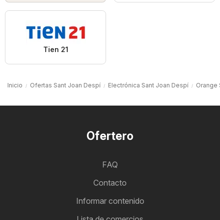
Tien 21
Inicio
Ofertas Sant Joan Despí
Electrónica Sant Joan Despí
Orange 
Ofertero
FAQ
Contacto
Informar contenido
Lista de comercios