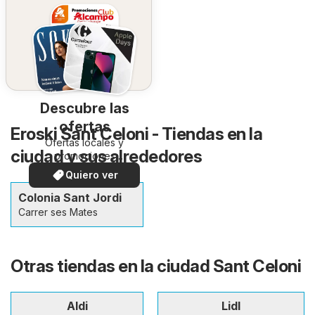
Descubre las
ofertas
Eroski Sant Celoni - Tiendas en la
Ofertas locales y
ciudad y sus alrededores
promociones
especiales.
Quiero ver
Colonia Sant Jordi
Carrer ses Mates
Otras tiendas en la ciudad Sant Celoni
Aldi
Lidl