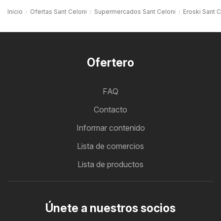
Inicio
Ofertas Sant Celoni
Supermercados Sant Celoni
Eroski Sant C
Ofertero
FAQ
Contacto
Informar contenido
Lista de comercios
Lista de productos
Únete a nuestros socios