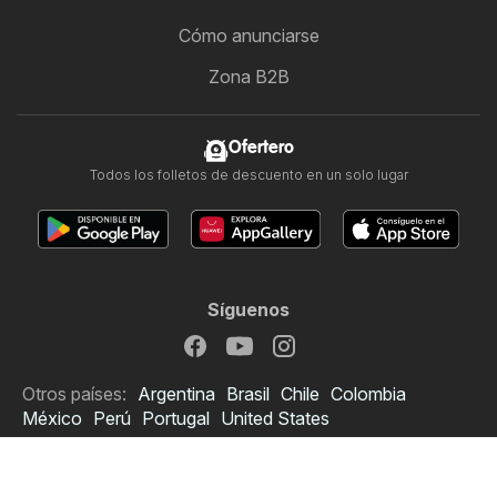
Cómo anunciarse
Zona B2B
Ofertero
Todos los folletos de descuento en un solo lugar
Síguenos
Otros países:
Argentina
Brasil
Chile
Colombia
México
Perú
Portugal
United States
Copyright © 2026
Ofertero.es
.