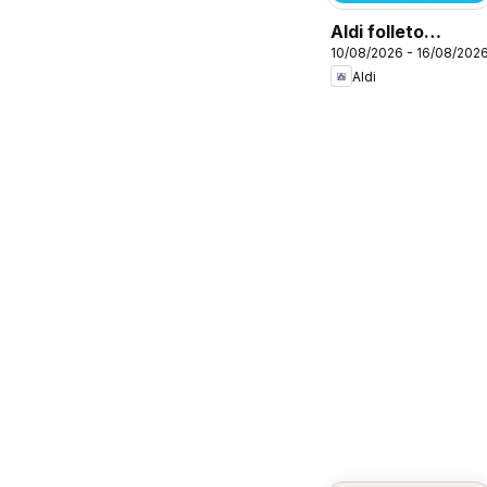
Aldi folleto
10/08/2026 - 16/08/202
Canarias
Aldi