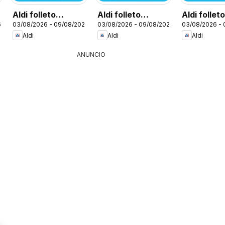
Aldi folleto
Aldi folleto
Aldi follet
6
03/08/2026 - 09/08/2026
03/08/2026 - 09/08/2026
03/08/2026 -
Península
Canarias
Baleares
Aldi
Aldi
Aldi
ANUNCIO