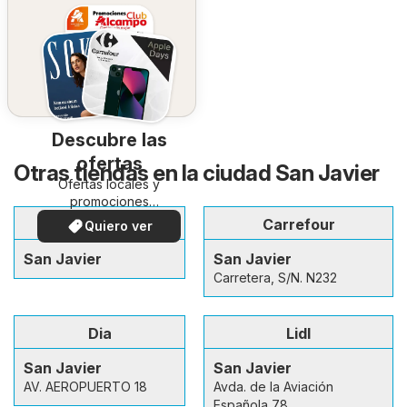
Descubre las
ofertas
Otras tiendas en la ciudad San Javier
Ofertas locales y
promociones
especiales.
El Corte Inglés
Carrefour
Quiero ver
San Javier
San Javier
Carretera, S/N. N232
Dia
Lidl
San Javier
San Javier
AV. AEROPUERTO 18
Avda. de la Aviación
Española 78