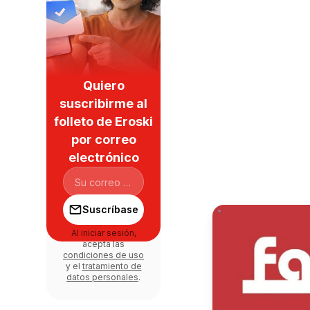
Quiero
suscribirme al
folleto de Eroski
por correo
electrónico
Suscríbase
Al iniciar sesión,
acepta las
condiciones de uso
y el
tratamiento de
datos personales
.