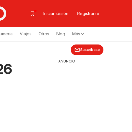
Iniciar sesión
Registrarse
fumería
Viajes
Otros
Blog
Más
Suscríbase
ANUNCIO
26