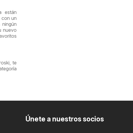
a están
i con un
n ningún
su nuevo
avoritos
oski, te
tegoría
Únete a nuestros socios