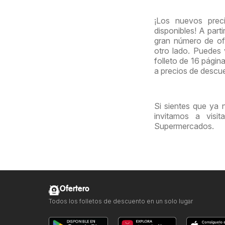
¡Los nuevos prec
disponibles! A part
gran número de ofe
otro lado. Puedes
folleto de 16 págin
a precios de descu
Si sientes que ya 
invitamos a visi
Supermercados.
Ofertero
Todos los folletos de descuento en un solo lugar