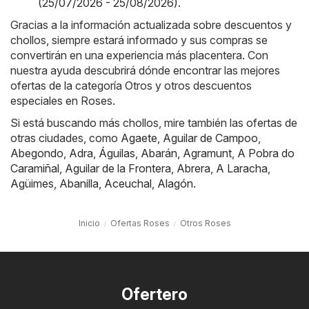
(25/07/2026 - 25/08/2026)
.
Gracias a la información actualizada sobre descuentos y
chollos, siempre estará informado y sus compras se
convertirán en una experiencia más placentera. Con
nuestra ayuda descubrirá dónde encontrar las mejores
ofertas de la categoría Otros y otros descuentos
especiales en Roses.
Si está buscando más chollos, mire también las ofertas de
otras ciudades, como
Agaete
,
Aguilar de Campoo
,
Abegondo
,
Adra
,
Águilas
,
Abarán
,
Agramunt
,
A Pobra do
Caramiñal
,
Aguilar de la Frontera
,
Abrera
,
A Laracha
,
Agüimes
,
Abanilla
,
Aceuchal
,
Alagón
.
Inicio
Ofertas Roses
Otros Roses
Ofertero