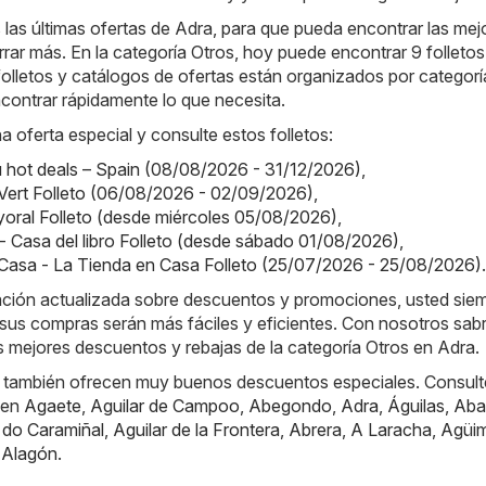
las últimas ofertas de Adra, para que pueda encontrar las mej
ar más. En la categoría Otros, hoy puede encontrar 9 folletos
folletos y catálogos de ofertas están organizados por categorí
contrar rápidamente lo que necesita.
a oferta especial y consulte estos folletos:
hot deals – Spain (08/08/2026 - 31/12/2026)
,
Vert Folleto (06/08/2026 - 02/09/2026)
,
oral Folleto (desde miércoles 05/08/2026)
,
o - Casa del libro Folleto (desde sábado 01/08/2026)
,
Casa - La Tienda en Casa Folleto (25/07/2026 - 25/08/2026)
.
mación actualizada sobre descuentos y promociones, usted sie
sus compras serán más fáciles y eficientes. Con nosotros sab
 mejores descuentos y rebajas de la categoría Otros en Adra.
 también ofrecen muy buenos descuentos especiales. Consult
 en
Agaete
,
Aguilar de Campoo
,
Abegondo
,
Adra
,
Águilas
,
Aba
 do Caramiñal
,
Aguilar de la Frontera
,
Abrera
,
A Laracha
,
Agüi
,
Alagón
.