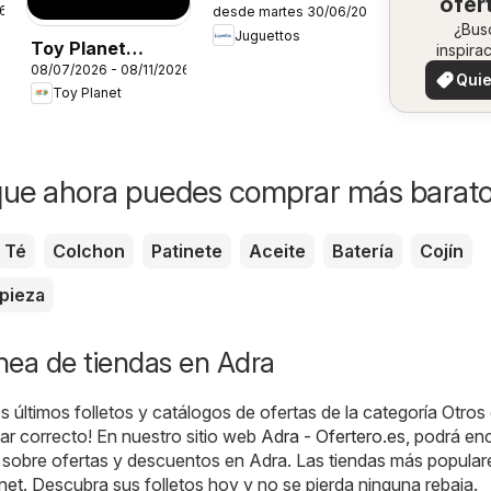
ofer
26
desde martes 30/06/2026
Catálogo
en 
¿Bus
Juguettos
Toy Planet
inspira
zo
08/07/2026 - 08/11/2026
¡Vea 
Catálogo de
Quie
ofertas 
Toy Planet
Geek Fan
ver
zon
que ahora puedes comprar más barat
Té
Colchon
Patinete
Aceite
Batería
Cojín
pieza
ínea de tiendas en Adra
s últimos folletos y catálogos de ofertas de la categoría Otros
gar correcto! En nuestro sitio web
Adra - Ofertero.es
, podrá en
 sobre ofertas y descuentos en Adra. Las tiendas más populare
net
. Descubra sus folletos hoy y no se pierda ninguna rebaja.