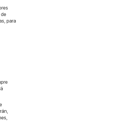
ores
 de
as, para
mpre
rá
e
rán
,
mes
,