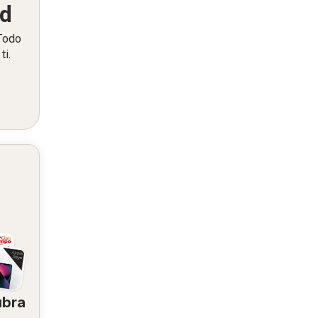
ed
 Todo
ti.
ubra