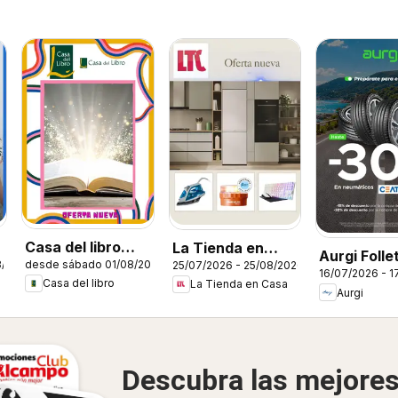
Casa del libro
La Tienda en
Aurgi Folle
8/2026
desde sábado 01/08/2026
25/07/2026 - 25/08/2026
Folleto
Casa Folleto
16/07/2026 - 1
Casa del libro
La Tienda en Casa
Aurgi
Descubra las mejore