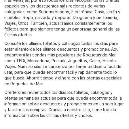
más ventajas, por eso todos los días recopilamos las ofertas
especiales y los descuentos más recientes de varias
categorías, como
Supermercados
,
Electrónica
,
Casa, jardín y
muebles
,
Ropa, calzado y deporte
,
Droguería y perfumería
,
Viajes
,
Otros
. También, actualizamos constantemente los
folletos para que siempre tenga un panorama general de las
últimas ofertas.
Consulte los últimos folletos y catálogos todos los días para
estar al tanto de los últimos descuentos y promociones. Aquí
encontrará las tiendas más populares de Roquetas de Mar,
como
TEDi
,
Mercadona
,
Primark
,
Juguettos
,
Game
,
Halcón
Viajes
. Nuestro sitio se carateriza por tener un diseño fácil de
usar, para que pueda encontrar fácil y rápidamente todo lo
que busca. Ahorre tiempo y dinero con las ofertas especiales
en Roquetas de Mar.
Ofertero.es reúne todos los días los folletos, catálogos y
ofertas semanales actuales para que pueda encontrar toda la
información sobre descuentos y promociones en un solo lugar
y facilitar sus compras. Gracias a nuestro sitio, tiene toda la
información sobre las últimas ofertas y chollos.