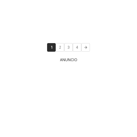
1
2
3
4
ANUNCIO