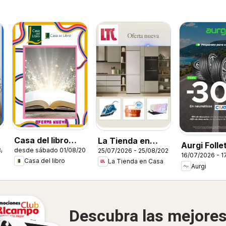
Casa del libro
La Tienda en
Aurgi Folle
8/2026
desde sábado 01/08/2026
25/07/2026 - 25/08/2026
Folleto
Casa Folleto
16/07/2026 - 1
Casa del libro
La Tienda en Casa
Aurgi
Descubra las mejore