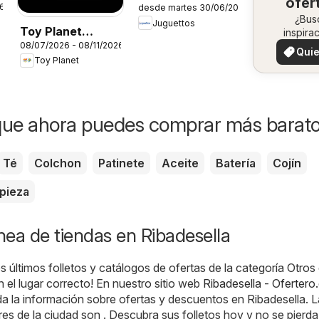
ofer
26
desde martes 30/06/2026
Catálogo
en 
¿Bus
Juguettos
Toy Planet
inspira
zo
08/07/2026 - 08/11/2026
¡Vea 
Catálogo de
Quie
ofertas 
Toy Planet
Geek Fan
ver
zon
que ahora puedes comprar más barat
Té
Colchon
Patinete
Aceite
Batería
Cojín
pieza
ínea de tiendas en Ribadesella
s últimos folletos y catálogos de ofertas de la categoría Otros
n el lugar correcto! En nuestro sitio web
Ribadesella - Ofertero
a la información sobre ofertas y descuentos en Ribadesella. 
es de la ciudad son . Descubra sus folletos hoy y no se pierda