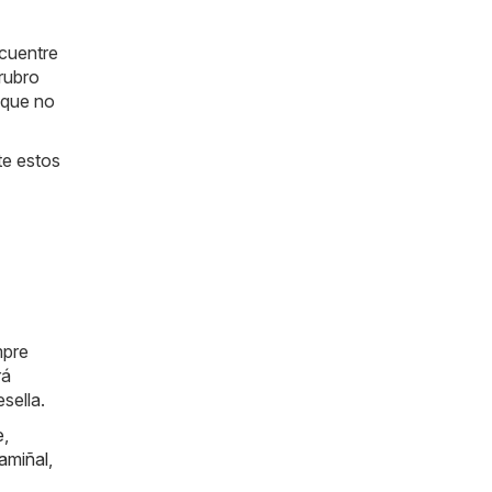
ncuentre
rubro
í que no
te estos
mpre
rá
sella.
e
,
amiñal
,