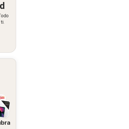
ed
 Todo
ti.
ubra