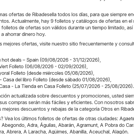
as ofertas de Ribadesella todos los días, para que siempre e
tos. Actualmente, hay 9 folletos y catálogos de ofertas en el 
 folletos de ofertas son válidos durante un tiempo limitado, as
a ahorrar dinero hoy.
s mejores ofertas, visite nuestro sitio frecuentemente y consul
hot deals – Spain (09/08/2026 - 31/12/2026)
,
Vert Folleto (06/08/2026 - 02/09/2026)
,
oral Folleto (desde miércoles 05/08/2026)
,
o - Casa del libro Folleto (desde sábado 01/08/2026)
,
Casa - La Tienda en Casa Folleto (25/07/2026 - 25/08/2026)
.
mación actualizada sobre descuentos y promociones, usted sie
sus compras serán más fáciles y eficientes. Con nosotros sab
 mejores descuentos y rebajas de la categoría Otros en Ribade
 Vea los últimos folletos de ofertas de otras ciudades:
Agaet
,
Abegondo
,
Adra
,
Águilas
,
Abarán
,
Agramunt
,
A Pobra do Car
ra
,
Abrera
,
A Laracha
,
Agüimes
,
Abanilla
,
Aceuchal
,
Alagón
.