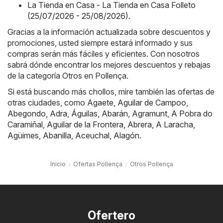
La Tienda en Casa - La Tienda en Casa Folleto
(25/07/2026 - 25/08/2026)
.
Gracias a la información actualizada sobre descuentos y
promociones, usted siempre estará informado y sus
compras serán más fáciles y eficientes. Con nosotros
sabrá dónde encontrar los mejores descuentos y rebajas
de la categoría Otros en Pollença.
Si está buscando más chollos, mire también las ofertas de
otras ciudades, como
Agaete
,
Aguilar de Campoo
,
Abegondo
,
Adra
,
Águilas
,
Abarán
,
Agramunt
,
A Pobra do
Caramiñal
,
Aguilar de la Frontera
,
Abrera
,
A Laracha
,
Agüimes
,
Abanilla
,
Aceuchal
,
Alagón
.
Inicio
Ofertas Pollença
Otros Pollença
Ofertero